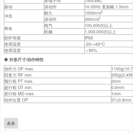
各端子间
1500VAC
振动
误动作
10-55Hz 复振幅 1.5mm
2
耐久
1000m/s
冲击
2
误动作
300m/s
电气
100,000次以上
寿命
机械
1,000,000次以上
防护等级
IP65
使用温度
-20~+60℃
使用湿度
＜85%
◆ 外形尺寸/动作特性
动作力 OF max.
1100g(10.
回复力 RF min.
250g(2.45N
预行程 PT max.
2mm
超行程 OT min.
0.6mm
差行程 MD max.
1mm
动作位置 OP
37±0.8mm
表单