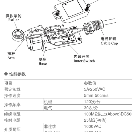
◆ 性能参数
项目
参数值
额定负载
5A/250VAC
操作速度
5mm-50cm/s
机械
120次/分
操作频率
电气
30次/分
绝缘电阻
100MΩ以上(Above)DC50
接触电阻
25MΩ(初值)
非连线
1000VAC
介质耐压