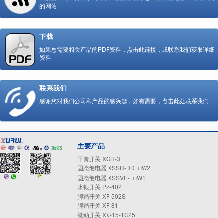
的网站
下载
如果您需要相关产品的PDF资料，点击此链接，或联系我们获取详细
资料
联系我们
感谢您对我们公司和产品的感兴趣，如有需要，点击此处联系我们
主要产品
干簧开关 XGH-3
固态继电器 XSSR-DD□□W2
固态继电器 XSSVR-□□W1
水银开关 PZ-402
脚踏开关 XF-502S
脚踏开关 XF-81
微动开关 XV-15-1C25