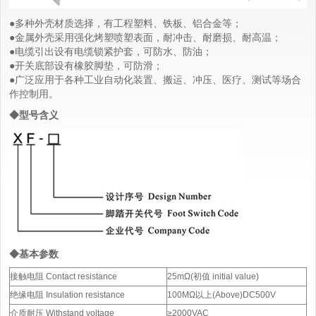
●多种外壳材质选择，有工程塑料、铁板、铝合金等；
●金属外壳采用强化烤塑喷塑表面，耐冲击、耐磨损、耐高温；
●电缆引出设有电缆锁紧护套，可防水、防油；
●开关底部设有橡胶脚垫，可防滑；
●广泛应用于各种工业自动化装置、搬运、冲压、医疗、测试等场合
作控制用。
◆型号含义
◆基本参数
接触电阻 Contact resistance
25mΩ(初值 initial value)
绝缘电阻 Insulation resistance
100MΩ以上(Above)DC500V
介质耐压 Withstand voltage
≥2000VAC