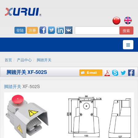
登陆
注册
搜索
首页
产品中心
脚踏开关
脚踏开关 XF-502S
脚踏开关
XF-502S