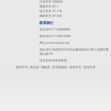
行程开关 XZ9503
脚踏开关 XF-1
钮子开关 XT-11B
脚踏开关 XF-302
联系我们
电话:86-577-62888855
电话:86-577-62912588
网址:cn.chinaxurui.net
地址:浙江省温州市乐清北白象镇温州大桥工业园区雁
荡山路3号
技术支持:
制造者联盟
微动开关
/
稳压器
/
接触器
/
直流接触器
/
按钮开关
/
尼龙扎带