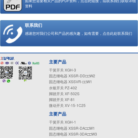
如果您需要相关产品的PDF资料，点击此链接，或联系我们获取详细
资料
联系我们
感谢您对我们公司和产品的感兴趣，如有需要，点击此处联系我们
主要产品
干簧开关 XGH-3
固态继电器 XSSR-DD□□W2
固态继电器 XSSVR-□□W1
水银开关 PZ-402
脚踏开关 XF-502S
脚踏开关 XF-81
微动开关 XV-15-1C25
主要产品
干簧开关 XGH-1
固态继电器 XSSR-DA□□W1
固态继电器 XSSR-3DA□□W3