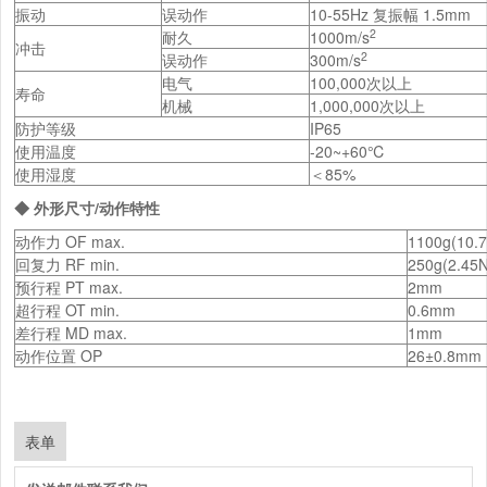
振动
误动作
10-55Hz 复振幅 1.5mm
2
耐久
1000m/s
冲击
2
误动作
300m/s
电气
100,000次以上
寿命
机械
1,000,000次以上
防护等级
IP65
使用温度
-20~+60℃
使用湿度
＜85%
◆ 外形尺寸/动作特性
动作力 OF max.
1100g(10.
回复力 RF min.
250g(2.45N
预行程 PT max.
2mm
超行程 OT min.
0.6mm
差行程 MD max.
1mm
动作位置 OP
26±0.8mm
表单