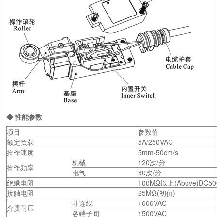
◆ 性能参数
项目
参数值
额定负载
5A/250VAC
操作速度
5mm-50cm/s
机械
120次/分
操作频率
电气
30次/分
绝缘电阻
100MΩ以上(Above)DC50
接触电阻
25MΩ(初值)
非连线
1000VAC
介质耐压
各端子间
1500VAC