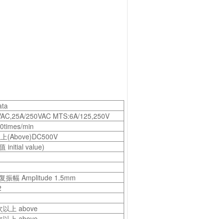
ta
VAC,25A/250VAC MTS:6A/125,250V
0times/min
上(Above)DC500V
initial value)
 复振幅 Amplitude 1.5mm
2
次以上 above
次以上 above