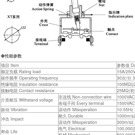
◆性能参数
项目 Item
参数值 Da
额定负载 Rating load
15A/250
操作频率 Operating frequency
30次/分 3
绝缘电阻 Insulation resistance
100MΩ以
接触电阻 Contact resistance
25MΩ(初值 
非连线 Non-connection wire
1000VAC
介质耐压 Withstand voltage
各端子间 Every terminal
1500VAC
振动 Vibration
误动作 Misoperation
10-55Hz
耐久 Durable
1000m/s
冲击 Impact
误动作 Misoperation
300m/s2
电气 Electrical
100,000
寿命 Life
机械 Mechanical
500,000