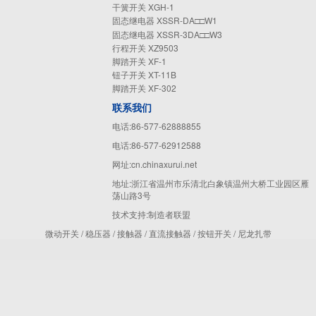
干簧开关 XGH-1
固态继电器 XSSR-DA□□W1
固态继电器 XSSR-3DA□□W3
行程开关 XZ9503
脚踏开关 XF-1
钮子开关 XT-11B
脚踏开关 XF-302
联系我们
电话:86-577-62888855
电话:86-577-62912588
网址:cn.chinaxurui.net
地址:浙江省温州市乐清北白象镇温州大桥工业园区雁
荡山路3号
技术支持:
制造者联盟
微动开关
/
稳压器
/
接触器
/
直流接触器
/
按钮开关
/
尼龙扎带