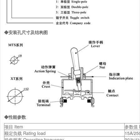
◆安装孔尺寸及结构图
◆性能参数
项目 Item
参数值 D
额定负载 Rating load
15A/25
操作频率 Operating frequency
30次/分 