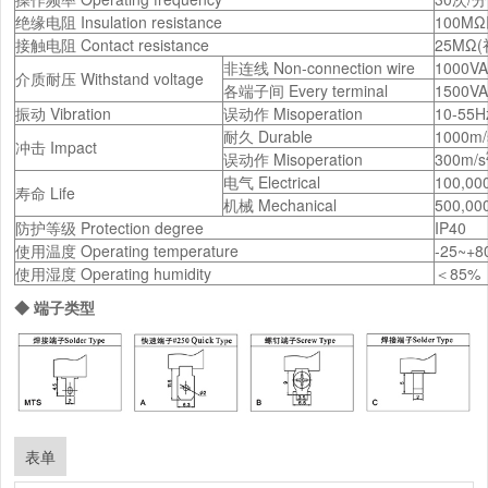
绝缘电阻 Insulation resistance
100MΩ
接触电阻 Contact resistance
25MΩ(
非连线 Non-connection wire
1000V
介质耐压 Withstand voltage
各端子间 Every terminal
1500V
振动 Vibration
误动作 Misoperation
10-55
耐久 Durable
1000m/
冲击 Impact
误动作 Misoperation
300m/s
电气 Electrical
100,0
寿命 Life
机械 Mechanical
500,0
防护等级 Protection degree
IP40
使用温度 Operating temperature
-25~+
使用湿度 Operating humidity
＜85%
◆ 端子类型
表单