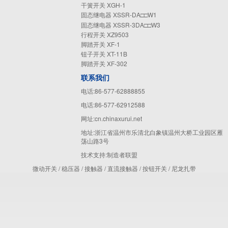
干簧开关 XGH-1
固态继电器 XSSR-DA□□W1
固态继电器 XSSR-3DA□□W3
行程开关 XZ9503
脚踏开关 XF-1
钮子开关 XT-11B
脚踏开关 XF-302
联系我们
电话:86-577-62888855
电话:86-577-62912588
网址:cn.chinaxurui.net
地址:浙江省温州市乐清北白象镇温州大桥工业园区雁
荡山路3号
技术支持:
制造者联盟
微动开关
/
稳压器
/
接触器
/
直流接触器
/
按钮开关
/
尼龙扎带