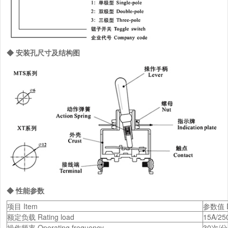
◆ 安装孔尺寸及结构图
◆ 性能参数
项目 Item
参数值 D
额定负载 Rating load
15A/25
操作频率 Operating frequency
30次/分