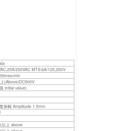
ta
VAC,25A/250VAC MTS:6A/125,250V
0times/min
上(Above)DC500V
initial value)
 复振幅 Amplitude 1.5mm
2
次以上 above
次以上 above