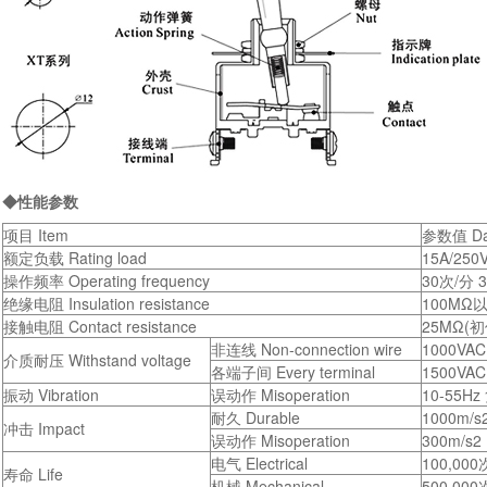
◆性能参数
项目 Item
参数值 Da
额定负载 Rating load
15A/250
操作频率 Operating frequency
30次/分 3
绝缘电阻 Insulation resistance
100MΩ以
接触电阻 Contact resistance
25MΩ(初值 
非连线 Non-connection wire
1000VAC
介质耐压 Withstand voltage
各端子间 Every terminal
1500VAC
振动 Vibration
误动作 Misoperation
10-55Hz
耐久 Durable
1000m/s
冲击 Impact
误动作 Misoperation
300m/s2
电气 Electrical
100,000
寿命 Life
机械 Mechanical
500,000