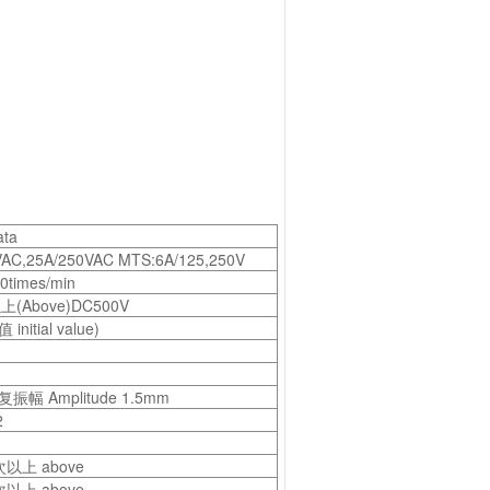
ta
VAC,25A/250VAC MTS:6A/125,250V
0times/min
上(Above)DC500V
initial value)
 复振幅 Amplitude 1.5mm
2
次以上 above
次以上 above