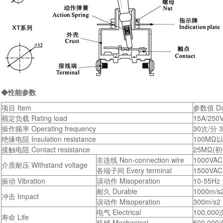
◆性能参数
项目 Item
参数值 Da
额定负载 Rating load
15A/250
操作频率 Operating frequency
30次/分 3
绝缘电阻 Insulation resistance
100MΩ以
接触电阻 Contact resistance
25MΩ(初值 
非连线 Non-connection wire
1000VAC
介质耐压 Withstand voltage
各端子间 Every terminal
1500VAC
振动 Vibration
误动作 Misoperation
10-55Hz
耐久 Durable
1000m/s
冲击 Impact
误动作 Misoperation
300m/s2
电气 Electrical
100,000
寿命 Life
机械 Mechanical
500,000