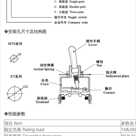
◆安装孔尺寸及结构图
◆性能参数
项目 Item
参数值 D
额定负载 Rating load
15A/25
操作频率 Operating frequency
30次/分 