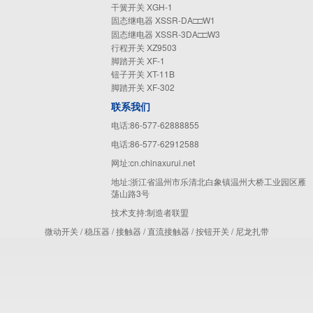
干簧开关 XGH-1
固态继电器 XSSR-DA□□W1
固态继电器 XSSR-3DA□□W3
行程开关 XZ9503
脚踏开关 XF-1
钮子开关 XT-11B
脚踏开关 XF-302
联系我们
电话:86-577-62888855
电话:86-577-62912588
网址:cn.chinaxurui.net
地址:浙江省温州市乐清北白象镇温州大桥工业园区雁
荡山路3号
技术支持:
制造者联盟
微动开关
/
稳压器
/
接触器
/
直流接触器
/
按钮开关
/
尼龙扎带