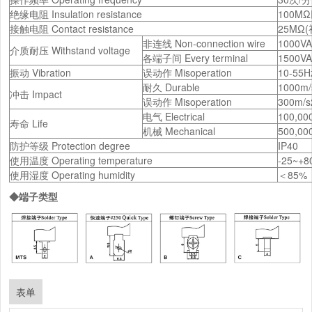
绝缘电阻 Insulation resistance
100MΩ
接触电阻 Contact resistance
25MΩ(初值
非连线 Non-connection wire
1000V
介质耐压 Withstand voltage
各端子间 Every terminal
1500V
振动 Vibration
误动作 Misoperation
10-55H
耐久 Durable
1000m/
冲击 Impact
误动作 Misoperation
300m/s
电气 Electrical
100,0
寿命 Life
机械 Mechanical
500,0
防护等级 Protection degree
IP40
使用温度 Operating temperature
-25~+
使用湿度 Operating humidity
＜85%
◆端子类型
表单