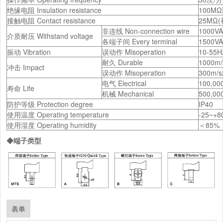
绝缘电阻 Insulation resistance
100MΩ
接触电阻 Contact resistance
25MΩ(初值
非连线 Non-connection wire
1000V
介质耐压 Withstand voltage
各端子间 Every terminal
1500V
振动 Vibration
误动作 Misoperation
10-55H
耐久 Durable
1000m/
冲击 Impact
误动作 Misoperation
300m/s
电气 Electrical
100,0
寿命 Life
机械 Mechanical
500,0
防护等级 Protection degree
IP40
使用温度 Operating temperature
-25~+
使用湿度 Operating humidity
＜85%
◆端子类型
表单