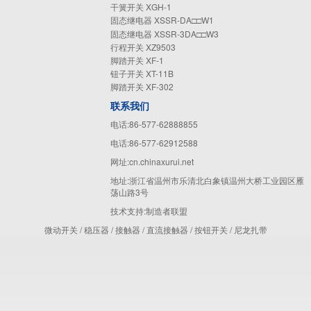
干簧开关 XGH-1
固态继电器 XSSR-DA□□W1
固态继电器 XSSR-3DA□□W3
行程开关 XZ9503
脚踏开关 XF-1
钮子开关 XT-11B
脚踏开关 XF-302
联系我们
电话:86-577-62888855
电话:86-577-62912588
网址:cn.chinaxurui.net
地址:浙江省温州市乐清北白象镇温州大桥工业园区雁
荡山路3号
技术支持:
制造者联盟
微动开关
/
稳压器
/
接触器
/
直流接触器
/
按钮开关
/
尼龙扎带