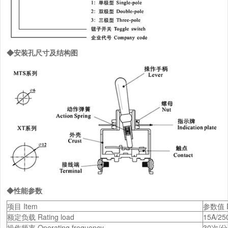
◆安装孔尺寸及结构图
◆性能参数
项目 Item
参数值 D
额定负载 Rating load
15A/25
操作频率 Operating frequency
30次/分 