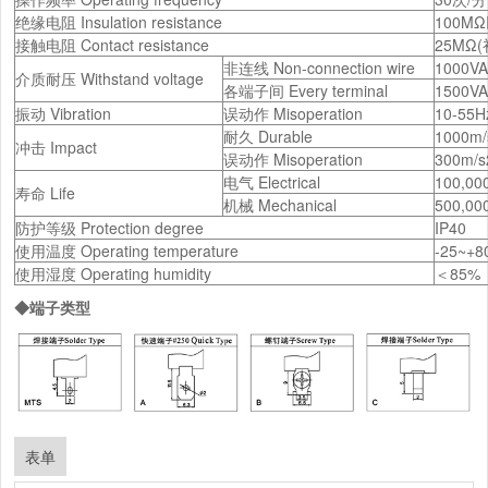
绝缘电阻 Insulation resistance
100MΩ
接触电阻 Contact resistance
25MΩ(初值
非连线 Non-connection wire
1000V
介质耐压 Withstand voltage
各端子间 Every terminal
1500V
振动 Vibration
误动作 Misoperation
10-55H
耐久 Durable
1000m/
冲击 Impact
误动作 Misoperation
300m/s
电气 Electrical
100,0
寿命 Life
机械 Mechanical
500,0
防护等级 Protection degree
IP40
使用温度 Operating temperature
-25~+
使用湿度 Operating humidity
＜85%
◆端子类型
表单