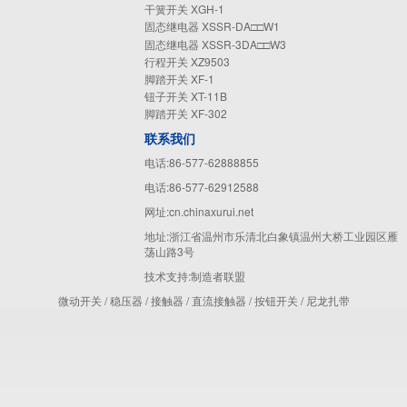
干簧开关 XGH-1
固态继电器 XSSR-DA□□W1
固态继电器 XSSR-3DA□□W3
行程开关 XZ9503
脚踏开关 XF-1
钮子开关 XT-11B
脚踏开关 XF-302
联系我们
电话:86-577-62888855
电话:86-577-62912588
网址:cn.chinaxurui.net
地址:浙江省温州市乐清北白象镇温州大桥工业园区雁
荡山路3号
技术支持:
制造者联盟
微动开关
/
稳压器
/
接触器
/
直流接触器
/
按钮开关
/
尼龙扎带