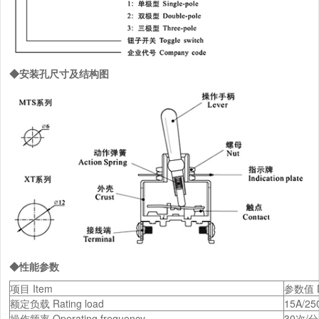
◆安装孔尺寸及结构图
◆性能参数
项目 Item
参数值 D
额定负载 Rating load
15A/25
操作频率 Operating frequency
30次/分 